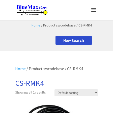
Home
/ Product swcodebase / CS-RMK4
New Search
Home
/ Product swcodebase / CS-RMK4
CS-RMK4
Showing all 2 results